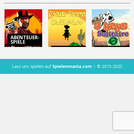
ABENTEUER-
SPIELE
BRETTSPIELE
BRETTSPIELE
RED DEAD
REDEMPTION 2
Wild West
3 Keys
PC Online
Solitaire
Solitaire
Lass uns spielen auf
Spielenmania.com
::: © 2015-2025
221K
3.48K
5.54K