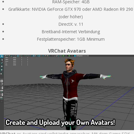
RAM-Speicher: 4GB
Grafikkarte: NVIDIA GeForce GTX 970 oder AMD Radeon R9 290
(oder höher)
DirectX: v. 11
Breitband-Internet Verbindung
Festplattenspeicher: 1GB Minimum
VRChat Avatars
VRChat
es Avatare sind vollständig anpassbar. Mit dem Game SDK