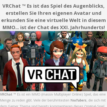
VRChat ™ Es ist das Spiel des Augenblicks,
erstellen Sie Ihren eigenen Avatar und
erkunden Sie eine virtuelle Welt in diesem
MMO... ist der Chat des XXI. Jahrhunderts!
VRChat ™
Es ist ein MMO (massiv Multiplayer Online) Spiel, das eine
Menge zu reden gibt. Viele der berühmtesten
YouTubers
, die sich mit
dem Gamer Thema sind bereits kommentieren dieses Original-Spiel,