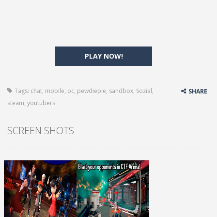
PLAY NOW!
Tags:
chat
,
mobile
,
pc
,
pewdiepie
,
sandbox
,
Sozial
,
SHARE
steam
,
youtubers
SCREEN SHOTS