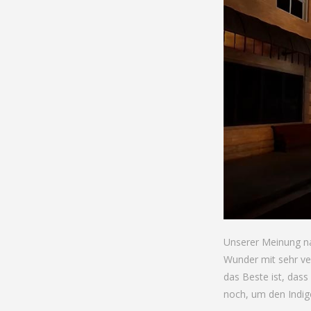
Unserer Meinung na
Wunder mit sehr ve
das Beste ist, dass
noch, um den Indig