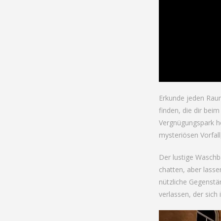
Erkunde jeden Rau
finden, die dir be
Vergnügungspark hel
mysteriösen Vorfall
Der lustige Waschb
chatten, aber lasse
nützliche Gegenstä
verlassen, der sich