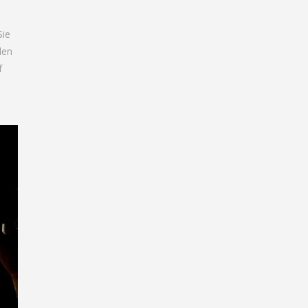
TOILET CHRONICLES
TOILET CHRONICLES ...
Sie
den
f