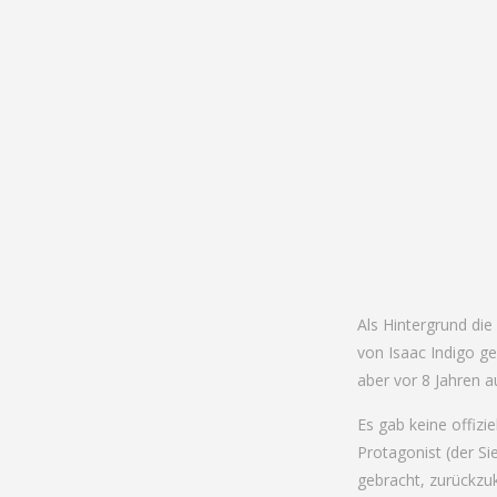
Als Hintergrund die
von Isaac Indigo ge
aber vor 8 Jahren 
Es gab keine offizi
Protagonist (der Si
gebracht, zurückz