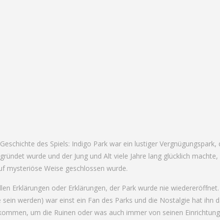
 Geschichte des Spiels: Indigo Park war ein lustiger Vergnügungspark, 
gründet wurde und der Jung und Alt viele Jahre lang glücklich machte,
auf mysteriöse Weise geschlossen wurde.
ellen Erklärungen oder Erklärungen, der Park wurde nie wiedereröffnet
e sein werden) war einst ein Fan des Parks und die Nostalgie hat ihn 
ukommen, um die Ruinen oder was auch immer von seinen Einrichtun