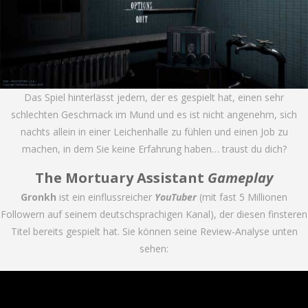
Das Spiel hinterlässt jedem, der es gespielt hat, einen sehr
schlechten Geschmack im Mund und es ist nicht angenehm, sich
nachts allein in einer Leichenhalle zu fühlen und einen Job zu
machen, in dem Sie keine Erfahrung haben… traust du dich?
The Mortuary Assistant
Gameplay
Gronkh
ist ein einflussreicher
YouTuber
(mit fast 5 Millionen
Followern auf seinem deutschsprachigen Kanal), der diesen finsteren
Titel bereits gespielt hat. Sie können seine Review-Analyse unten
sehen: