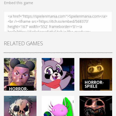
Embed this game
RELATED GAMES
HORROR-
SPIELE
HORROR-
SPIELE
BENDY:
HORROR-
SPIELE
AMANDA THE
SECRETS OF
ADVENTURER 2
INDIGO PARK
THE MACHINE