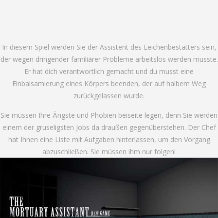
In diesem Spiel werden Sie der Assistent des Leichenbestatters sein,
der wegen dringender familiärer Probleme arbeitslos werden musste.
Er hat dich verantwortlich gemacht und du musst eine
Einbalsamierung eines Körpers beenden, der auf halbem Weg
zurückgelassen wurde.
Sie müssen Ihre Ängste und Phobien beiseite legen, denn Sie werden
einem der gruseligsten Jobs da draußen gegenüberstehen. Der Chef
hat Ihnen eine Liste mit Aufgaben hinterlassen, um den Vorgang
abzuschließen. Sie müssen ihm nur folgen!