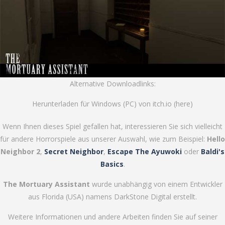
Alternative Downloadlinks:
Herunterladen für Windows (PC) von itch.io (
here
)
Wenn Ihnen dieses Spiel gefallen hat, interessieren Sie sich vielleicht
für andere Horrorspiele aus unserer Auswahl, wie zum Beispiel:
Hello
Neighbor 2
,
Secret Neighbor
,
Escape The Ayuwoki
oder
Baldi's
Basics
.
The Mortuary Assistant
wurde unabhängig von einem Entwickler
aus Florida (USA) namens
DarkStone Digital
erstellt.
Weitere Informationen und andere Arbeiten finden Sie auf seiner