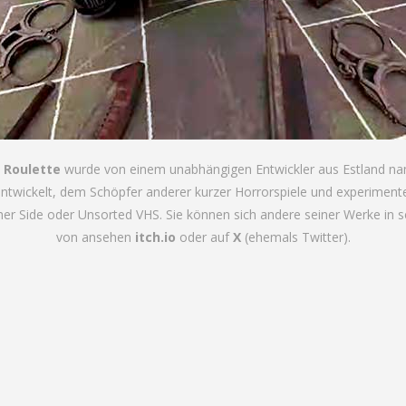
 Roulette
wurde von einem unabhängigen Entwickler aus Estland n
entwickelt, dem Schöpfer anderer kurzer Horrorspiele und experimentel
er Side oder Unsorted VHS. Sie können sich andere seiner Werke in s
von ansehen
itch.io
oder auf
X
(ehemals Twitter).