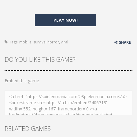
PLAY NOW!
Tags:
mobile
,
survival horror
,
viral
SHARE
DO YOU LIKE THIS GAME?
Embed this game
RELATED GAMES