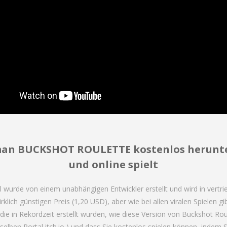
an BUCKSHOT ROULETTE kostenlos herunt
und online spielt
l wurde von einem unabhängigen Entwickler erstellt und wird in vertrieb
klich günstigen Preis (1,20 USD), aber wie bei allen viralen Spielen gi
ie in Rekordzeit erstellt wurden, wie diese Version von Buckshot Rou
selben Portal itch.io ) und dass Sie kostenlos spielen können, indem S