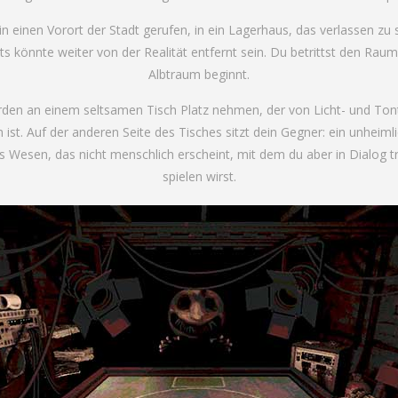
in einen Vorort der Stadt gerufen, in ein Lagerhaus, das verlassen zu s
ts könnte weiter von der Realität entfernt sein. Du betrittst den Rau
Albtraum beginnt.
rden an einem seltsamen Tisch Platz nehmen, der von Licht- und Ton
ist. Auf der anderen Seite des Tisches sitzt dein Gegner: ein unheiml
s Wesen, das nicht menschlich erscheint, mit dem du aber in Dialog t
spielen wirst.