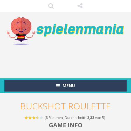
MENU
BUCKSHOT ROULETTE
(
3
Stimmen, Durchschnitt:
3,33
von 5)
GAME INFO