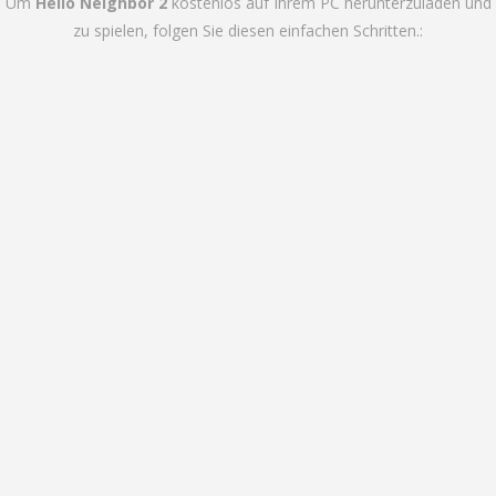
Um
Hello Neighbor 2
kostenlos auf Ihrem PC herunterzuladen und
zu spielen, folgen Sie diesen einfachen Schritten.: