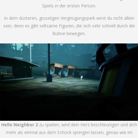
Spiels in der ersten Person.
In dem düsteren, gruseligen Vergnügungspark wirst du nicht allein
sein, denn es gibt seltsame Figuren, die sich sehr schnell durch die
Bühne bewegen.
Hello Neighbor 2
zu spielen, wird dein Herz beschleunigen und dich
mehr als einmal aus dem Schock springen lassen, genau wie im