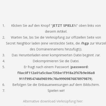
Klicken Sie auf den Knopf "
JETZT SPIELE
N" oben links von
diesem Artikel.
Warten Sie, bis Sie die Verknüpfung zur offiziellen Seite von
Secret Neighbor laden (eine versteckte Seite, die
/hgp
zur Wurzel
des Domänennamens hinzufügt)).
Das Herunterladen einer komprimierten Datei beginnt .rar.
Dekomprimieren Sie die Datei.
Er fragt nach einem Passwort (
password:
f0ac0f112a01a5c0ae735be1f918a2f67b9e06a8
911f9954746d96599c78a99909876878979879
).
Befolgen Sie die Einbauanweisungen auf dem Bildschirm.
Spielen wir!
Alternative download-Verknüpfung hier: