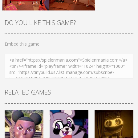
Zoom
PLAY
Zoom
PLAY
DO YOU LIKE THIS GAME?
Embed this game
Zoom
PLAY
Zoom
PLAY
RELATED GAMES