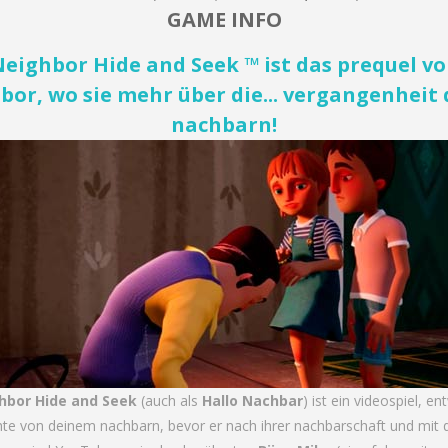
GAME INFO
Neighbor Hide and Seek ™ ist das prequel vo
bor, wo sie mehr über die... vergangenheit 
nachbarn!
ghbor Hide and Seek
(auch als
Hallo Nachbar
) ist ein videospiel, en
hte von deinem nachbarn, bevor er nach ihrer nachbarschaft und mit 