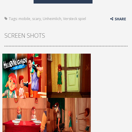
Tags:
mobile
,
scary
,
Unheimlich
,
Versteck spiel
SHARE
SCREEN SHOTS