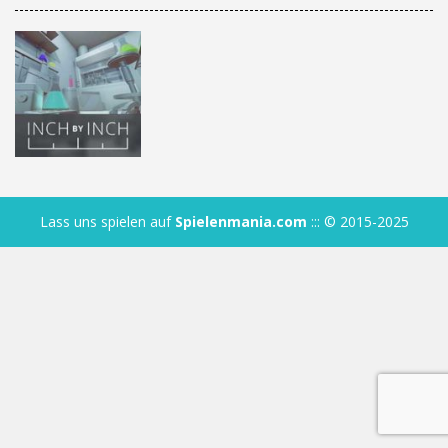
DENKSPIELE
INCH BY INCH
Lass uns spielen auf
Spielenmania.com
::: © 2015-2025
7.31K