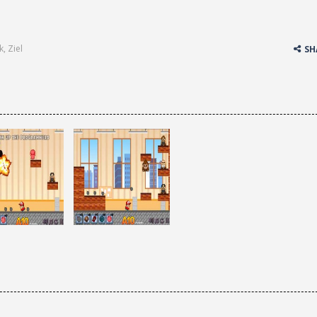
k
,
Ziel
SH
Zoom
PLAY
Zoom
PLAY