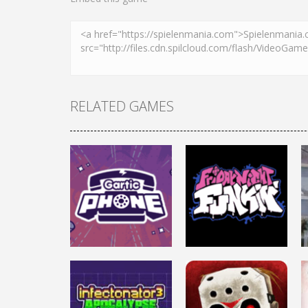
RELATED GAMES
ACTIONSPIELE
FRIDAY NIGHT
DENKSPIELE