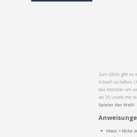
Zum Glück gibt es 
Schach zu halten. 
das Monster um sie
als 25 Levels mit s
Spieler der Welt
!.
Anweisung
Maus = klicke 