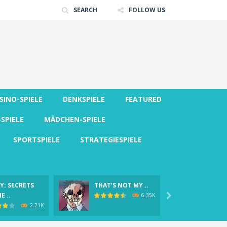
SEARCH
FOLLOW US
SINO-SPIELE
DENKSPIELE
FEATURED
SPIELE
MÄDCHEN-SPIELE
SPORTSPIELE
STRATEGIESPIELE
Y: SECRETS
THAT’S NOT MY ..
KINIT
E ..
6.35K

2.21K