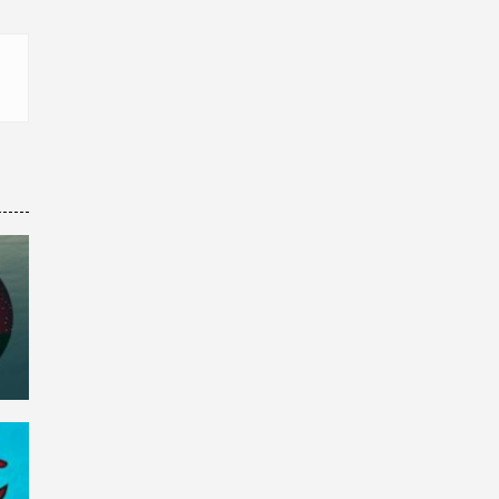
ASHI WASH
Ashi-Wash ™ ist ein ...
LE