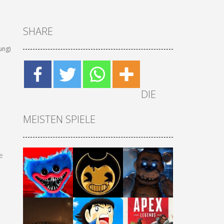
SHARE
ung)
DIE
MEISTEN SPIELE
e
d