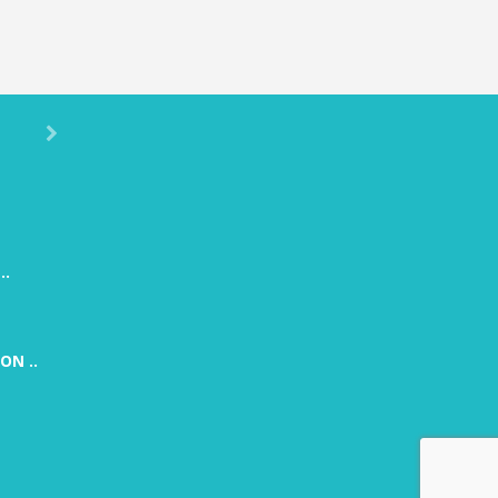
.2K

..
ON ..