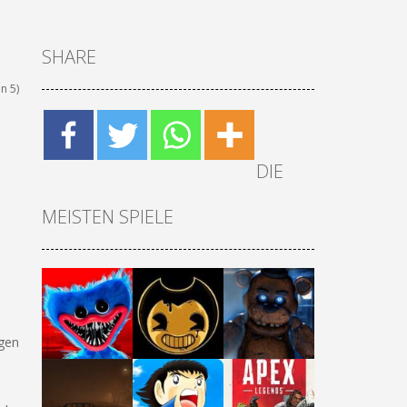
SHARE
n 5)
DIE
MEISTEN SPIELE
egen