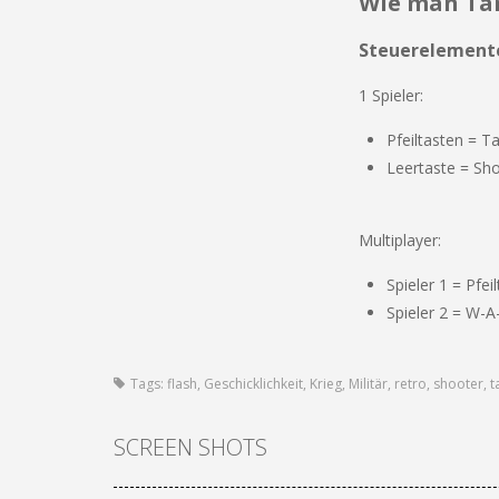
Wie man Tan
Steuerelement
1 Spieler:
Pfeiltasten = T
Leertaste = Sh
Multiplayer:
Spieler 1 = Pfe
Spieler 2 = W-
Tags:
flash
,
Geschicklichkeit
,
Krieg
,
Militär
,
retro
,
shooter
,
t
SCREEN SHOTS