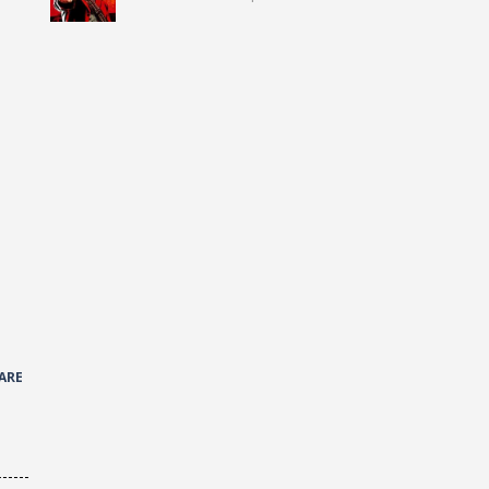
SECRET NEIGHBOR
Secret Neighbor ™ ...
REALM ROYALE ..
REALM ROYALE ™ ist ...
RADICAL HEIGHTS
Radical Heights ™ ...
FAR CRY 5
FAR CRY 5 ® ist die ...
ARE
FORTNITE Battle ..
FORTNITE Battle ...