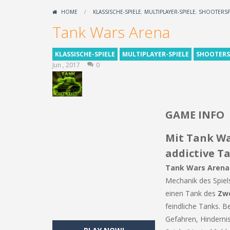
HOME
/
KLASSISCHE-SPIELE
,
MULTIPLAYER-SPIELE
,
SHOOTERSP
Tank Wars Arena
KLASSISCHE-SPIELE
MULTIPLAYER-SPIELE
SHOOTERS
Jun , 2017
0
GAME INFO
Mit Tank Wa
addictive Ta
Tank Wars Arena
Mechanik des Spiels
einen Tank des
Zwe
feindliche Tanks. B
Gefahren, Hinderni