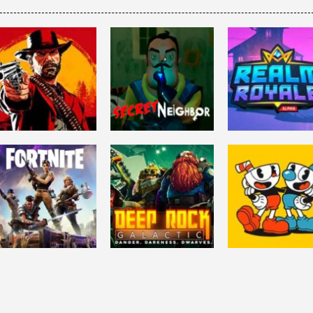
ABENTEUER-SPIELE
RED DEAD
ACTIONSPIELE
REDEMPTION 2 PC
REALM ROYALE
ABENTEUER-SPIELE
Online
SECRET NEIGHBOR
Paladins
221K
27.7K
2
ACTIONSPIELE
ACTIONSPIELE
FORTNITE Battle
DEEP ROCK
ACTIONSPIELE