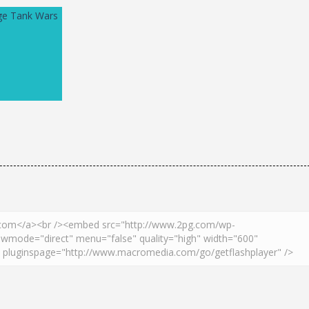
Zoom
PLAY