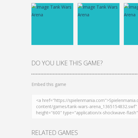
DO YOU LIKE THIS GAME?
Zoom
PLAY
Zoom
PLAY
Embed this game
RELATED GAMES