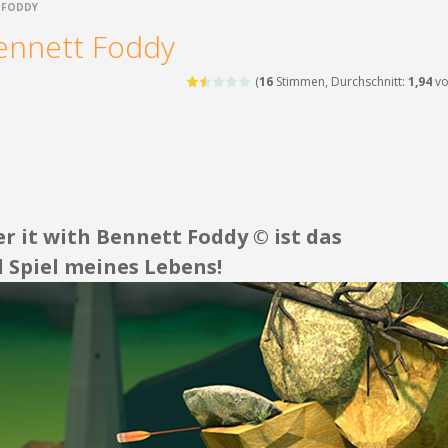
T FODDY
ennett Foddy
(
16
Stimmen, Durchschnitt:
1,94
vo
r it with Bennett Foddy ©
ist das
d Spiel meines Lebens!