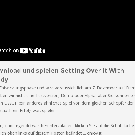
wnload und spielen
Getting Over It With
ddy
er Entwicklungsphase und wird voraussichtlich am 7. Dezember auf Da
haben wir nicht eine Testversion, Demo oder Alpha, aber Sie können ei
on QWOP (ein anderes ähnliches Spiel von dem gleichen Schöpfer der
 auch ein Erfolg war, spielen.
n, ohne irgendetwas herunterzuladen, klicken Sie auf die Schaltfläche
 sich oben links auf diesem Posten befindet ... enjoy it!