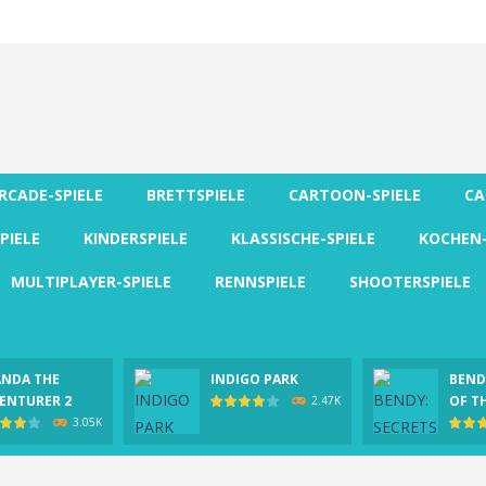
RCADE-SPIELE
BRETTSPIELE
CARTOON-SPIELE
CA
PIELE
KINDERSPIELE
KLASSISCHE-SPIELE
KOCHEN-
MULTIPLAYER-SPIELE
RENNSPIELE
SHOOTERSPIELE
NDA THE
INDIGO PARK
BEND
ENTURER 2
OF TH
2.47K
3.05K