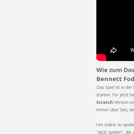
Wie zum Do
Bennett Fo
Das Spiel ist in d
starten. Für jetzt 
Scratch
-Version v
immer über Sie), die
Um online zu spiele
"jetzt spielen", die